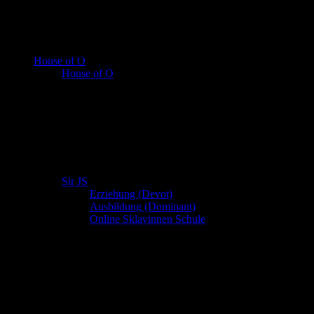
House of O
House of O
Sir JS
Erziehung (Devot)
Ausbildung (Dominant)
Online Sklavinnen Schule