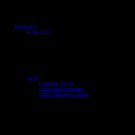
House of O
House of O
Sir JS
Erziehung (Devot)
Ausbildung (Dominant)
Online Sklavinnen Schule