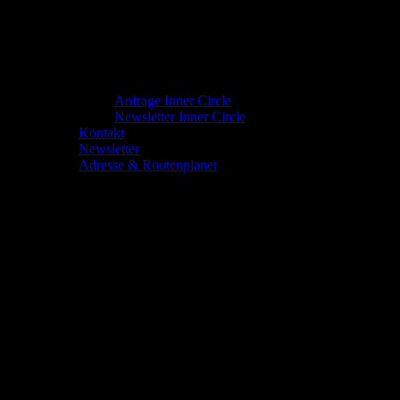
Anfrage Inner Circle
Newsletter Inner Circle
Kontakt
Newsletter
Adresse & Routenplaner
Werde Teil unseres Teams im House of O!
Tauche ein in eine Welt voller Leidenschaft, Kreativität und
unvergesslicher Erlebnisse – als aktives Mitglied hinter den
Kulissen! Das House of O in Karlsruhe, unsere einzigartige BDSM-
Location im Rheinhafen, ist mehr als nur ein Veranstaltungsort:
Es ist ein Treffpunkt für Gleichgesinnte, ein Raum, in dem Fantasien
lebendig werden und neue Freundschaften entstehen. Bei unseren
Events wie „Ladies & Slaves (FemDom-Event)“, „Texas Hold’em
Night (mit SM-Erweiterung)“ oder „Open House (Mixed Event)“