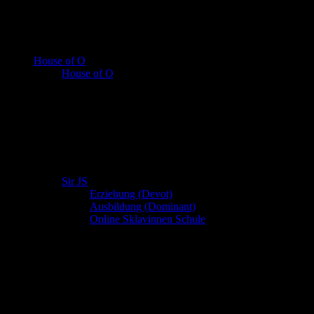
House of O
House of O
Sir JS
Erziehung (Devot)
Ausbildung (Dominant)
Online Sklavinnen Schule